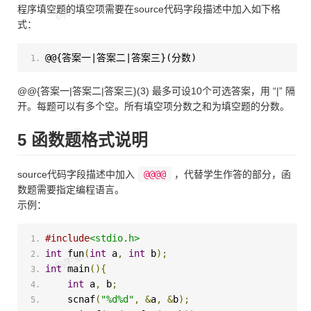
程序填空题的填空项需要在source代码字段描述中加入如下格
式：
@@{答案一|答案二|答案三}(分数)
@@{答案一|答案二|答案三}(3) 最多可设10个可选答案，用 “|” 隔
开。每题可以有多个空。所有填空项分数之和为填空题的分数。
5 函数题格式说明
source代码字段描述中加入
@@@@
，代替学生作答的部分，函
数题需要指定编程语言。
示例：
#include
<stdio.h>
int
 fun
(
int
 a
,
int
 b
);
int
 main
(){
int
 a
,
 b
;
    scnaf
(
"%d%d"
,
&
a
,
&
b
);