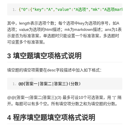
{
"0"
:{
"key"
:
"A"
,
"value"
:
"A选项"
,
"mk"
:
"A选项markdo
其中，length表示选项个数；每个选项中key为选项的序号，如A
选项；value为选项的html描述；mk为markdown描述；ans为1表
示是否为标准答案，单选题时只能设置一个标准答案，多选题时
可设置多个标准答案。
3 填空题填空项格式说明
填空题的填空项需要在desc字段描述中加入如下格式：
@@{答案一|答案二|答案三}(分数)
@@{答案一|答案二|答案三}(3) 最多可设10个可选答案，用 “|” 隔
开。每题可以有多个空。所有填空项分数之和为填空题的分数。
4 程序填空题填空项格式说明