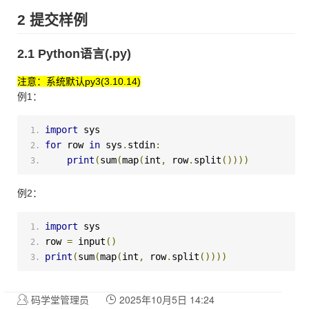
2 提交样例
2.1 Python语言(.py)
注意：系统默认py3(3.10.14)
例1：
import
 sys
for
 row 
in
 sys
.
stdin
:
print
(
sum
(
map
(
int
,
 row
.
split
())))
例2：
import
 sys
row 
=
 input
()
print
(
sum
(
map
(
int
,
 row
.
split
())))
码学堂管理员
2025年10月5日 14:24